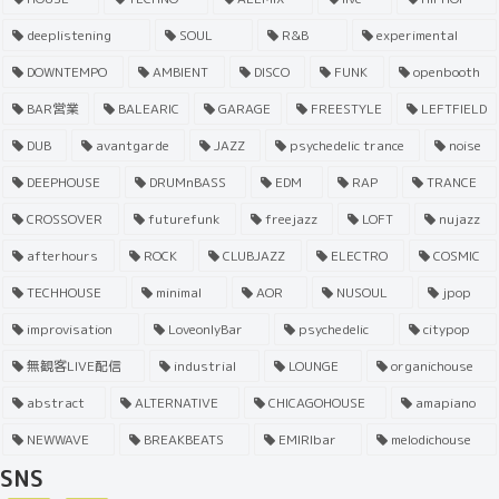
deeplistening
SOUL
R&B
experimental
DOWNTEMPO
AMBIENT
DISCO
FUNK
openbooth
BAR営業
BALEARIC
GARAGE
FREESTYLE
LEFTFIELD
DUB
avantgarde
JAZZ
psychedelic trance
noise
DEEPHOUSE
DRUMnBASS
EDM
RAP
TRANCE
CROSSOVER
futurefunk
freejazz
LOFT
nujazz
afterhours
ROCK
CLUBJAZZ
ELECTRO
COSMIC
TECHHOUSE
minimal
AOR
NUSOUL
jpop
improvisation
LoveonlyBar
psychedelic
citypop
無観客LIVE配信
industrial
LOUNGE
organichouse
abstract
ALTERNATIVE
CHICAGOHOUSE
amapiano
NEWWAVE
BREAKBEATS
EMIRIbar
melodichouse
SNS