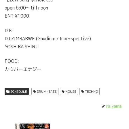
open 6:00〜till noon
ENT ¥1000
DJs:
DJ ZIMBABWE (Gaudium / Inperspective)
YOSHIBA SHINJI
FOOD:
カウパーエナジー
SCHEDULE
DRUMnBASS
HOUSE
TECHNO
raiyama