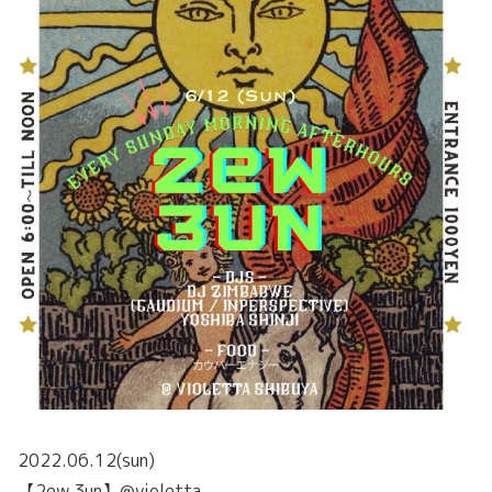
2022.06.12(sun)
【2ew 3un】@violetta