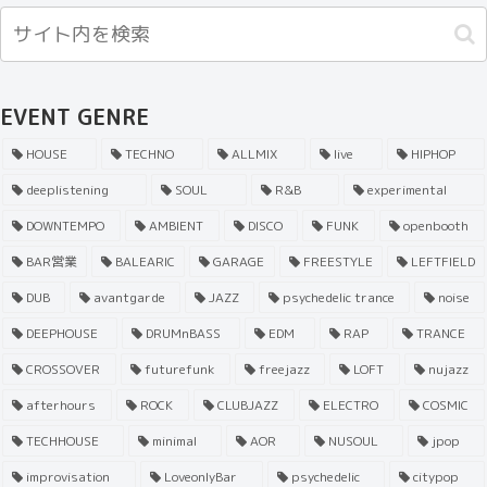
EVENT GENRE
HOUSE
TECHNO
ALLMIX
live
HIPHOP
deeplistening
SOUL
R&B
experimental
DOWNTEMPO
AMBIENT
DISCO
FUNK
openbooth
BAR営業
BALEARIC
GARAGE
FREESTYLE
LEFTFIELD
DUB
avantgarde
JAZZ
psychedelic trance
noise
DEEPHOUSE
DRUMnBASS
EDM
RAP
TRANCE
CROSSOVER
futurefunk
freejazz
LOFT
nujazz
afterhours
ROCK
CLUBJAZZ
ELECTRO
COSMIC
TECHHOUSE
minimal
AOR
NUSOUL
jpop
improvisation
LoveonlyBar
psychedelic
citypop