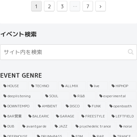
1
2
3
…
7
イベント検索
EVENT GENRE
HOUSE
TECHNO
ALLMIX
live
HIPHOP
deeplistening
SOUL
R&B
experimental
DOWNTEMPO
AMBIENT
DISCO
FUNK
openbooth
BAR営業
BALEARIC
GARAGE
FREESTYLE
LEFTFIELD
DUB
avantgarde
JAZZ
psychedelic trance
noise
DEEPHOUSE
DRUMnBASS
EDM
RAP
TRANCE