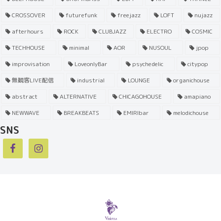
CROSSOVER
futurefunk
freejazz
LOFT
nujazz
afterhours
ROCK
CLUBJAZZ
ELECTRO
COSMIC
TECHHOUSE
minimal
AOR
NUSOUL
jpop
improvisation
LoveonlyBar
psychedelic
citypop
無観客LIVE配信
industrial
LOUNGE
organichouse
abstract
ALTERNATIVE
CHICAGOHOUSE
amapiano
NEWWAVE
BREAKBEATS
EMIRIbar
melodichouse
SNS