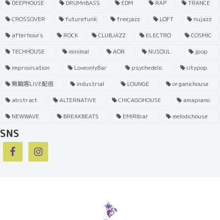
DEEPHOUSE
DRUMnBASS
EDM
RAP
TRANCE
CROSSOVER
futurefunk
freejazz
LOFT
nujazz
afterhours
ROCK
CLUBJAZZ
ELECTRO
COSMIC
TECHHOUSE
minimal
AOR
NUSOUL
jpop
improvisation
LoveonlyBar
psychedelic
citypop
無観客LIVE配信
industrial
LOUNGE
organichouse
abstract
ALTERNATIVE
CHICAGOHOUSE
amapiano
NEWWAVE
BREAKBEATS
EMIRIbar
melodichouse
SNS