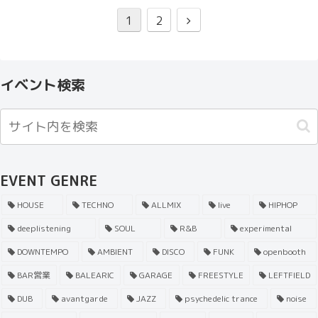
1
2
イベント検索
EVENT GENRE
HOUSE
TECHNO
ALLMIX
live
HIPHOP
deeplistening
SOUL
R&B
experimental
DOWNTEMPO
AMBIENT
DISCO
FUNK
openbooth
BAR営業
BALEARIC
GARAGE
FREESTYLE
LEFTFIELD
DUB
avantgarde
JAZZ
psychedelic trance
noise