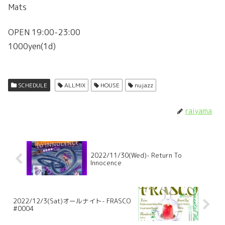
Mats
OPEN 19:00-23:00
1000yen(1d)
SCHEDULE
ALLMIX
HOUSE
nujazz
raiyama
2022/11/30(Wed)- Return To
Innocence
2022/12/3(Sat)オールナイト- FRASCO
#0004