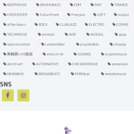
DEEPHOUSE
DRUMnBASS
EDM
RAP
TRANCE
CROSSOVER
futurefunk
freejazz
LOFT
nujazz
afterhours
ROCK
CLUBJAZZ
ELECTRO
COSMIC
TECHHOUSE
minimal
AOR
NUSOUL
jpop
improvisation
LoveonlyBar
psychedelic
citypop
無観客LIVE配信
industrial
LOUNGE
organichouse
abstract
ALTERNATIVE
CHICAGOHOUSE
amapiano
NEWWAVE
BREAKBEATS
EMIRIbar
melodichouse
SNS