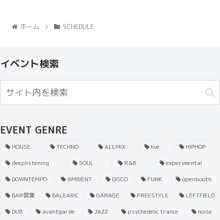
ホーム
SCHEDULE
イベント検索
EVENT GENRE
HOUSE
TECHNO
ALLMIX
live
HIPHOP
deeplistening
SOUL
R&B
experimental
DOWNTEMPO
AMBIENT
DISCO
FUNK
openbooth
BAR営業
BALEARIC
GARAGE
FREESTYLE
LEFTFIELD
DUB
avantgarde
JAZZ
psychedelic trance
noise