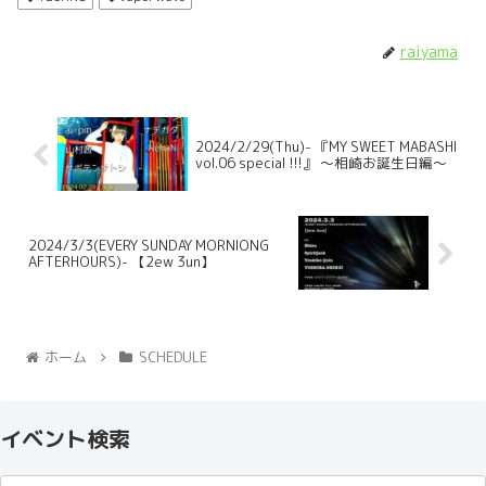
raiyama
2024/2/29(Thu)- 『MY SWEET MABASHI
vol.06 special !!!』 〜相崎お誕生日編〜
2024/3/3(EVERY SUNDAY MORNIONG
AFTERHOURS)- 【2ew 3un】
ホーム
SCHEDULE
イベント検索