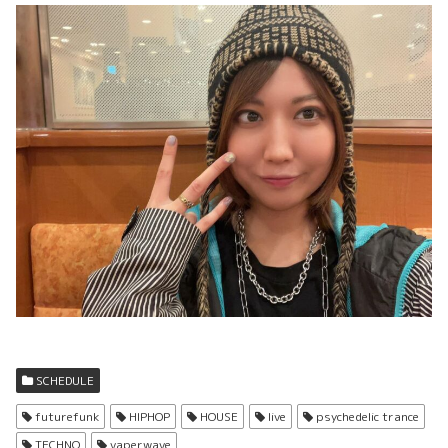
SCHEDULE
futurefunk
HIPHOP
HOUSE
live
psychedelic trance
TECHNO
vaperwave