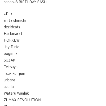
sango-6 BIRTHDAY BASH
⭐︎DJ⭐︎
arita shinichi
dzzldcatz
Hackmarkt
HORKEW
Jay Turio
oogimix
SUZAKI
Tetsuya
Tsukiko Ijuin
urbane
uzu:la
Wataru Wanlak
ZUMAX REVOLUTION