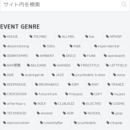
EVENT GENRE
HOUSE
TECHNO
ALLMIX
live
HIPHOP
deeplistening
SOUL
R&B
experimental
DOWNTEMPO
AMBIENT
DISCO
FUNK
openbooth
BAR営業
BALEARIC
GARAGE
FREESTYLE
LEFTFIELD
DUB
avantgarde
JAZZ
psychedelic trance
noise
DEEPHOUSE
DRUMnBASS
EDM
RAP
TRANCE
CROSSOVER
futurefunk
freejazz
LOFT
nujazz
afterhours
ROCK
CLUBJAZZ
ELECTRO
COSMIC
TECHHOUSE
minimal
AOR
NUSOUL
jpop
improvisation
LoveonlyBar
psychedelic
citypop