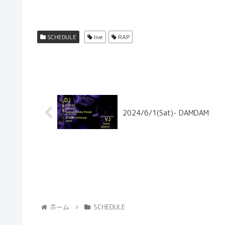
SCHEDULE
live
RAP
2024/6/1(Sat)- DAMDAM
ホーム
SCHEDULE