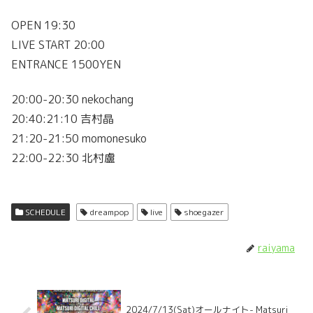
OPEN 19:30
LIVE START 20:00
ENTRANCE 1500YEN
20:00-20:30 nekochang
20:40:21:10 吉村晶
21:20-21:50 momonesuko
22:00-22:30 北村盧
SCHEDULE
dreampop
live
shoegazer
raiyama
2024/7/13(Sat)オールナイト- Matsuri