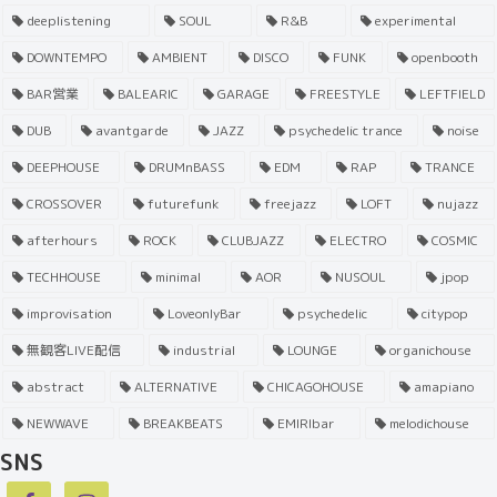
deeplistening
SOUL
R&B
experimental
DOWNTEMPO
AMBIENT
DISCO
FUNK
openbooth
BAR営業
BALEARIC
GARAGE
FREESTYLE
LEFTFIELD
DUB
avantgarde
JAZZ
psychedelic trance
noise
DEEPHOUSE
DRUMnBASS
EDM
RAP
TRANCE
CROSSOVER
futurefunk
freejazz
LOFT
nujazz
afterhours
ROCK
CLUBJAZZ
ELECTRO
COSMIC
TECHHOUSE
minimal
AOR
NUSOUL
jpop
improvisation
LoveonlyBar
psychedelic
citypop
無観客LIVE配信
industrial
LOUNGE
organichouse
abstract
ALTERNATIVE
CHICAGOHOUSE
amapiano
NEWWAVE
BREAKBEATS
EMIRIbar
melodichouse
SNS