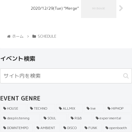
2020/12/29(Tue) “Merge”
ホーム
SCHEDULE
イベント検索
EVENT GENRE
HOUSE
TECHNO
ALLMIX
live
HIPHOP
deeplistening
SOUL
R&B
experimental
DOWNTEMPO
AMBIENT
DISCO
FUNK
openbooth