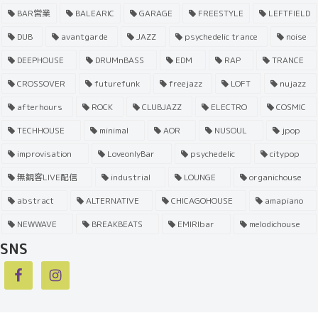
BAR営業
BALEARIC
GARAGE
FREESTYLE
LEFTFIELD
DUB
avantgarde
JAZZ
psychedelic trance
noise
DEEPHOUSE
DRUMnBASS
EDM
RAP
TRANCE
CROSSOVER
futurefunk
freejazz
LOFT
nujazz
afterhours
ROCK
CLUBJAZZ
ELECTRO
COSMIC
TECHHOUSE
minimal
AOR
NUSOUL
jpop
improvisation
LoveonlyBar
psychedelic
citypop
無観客LIVE配信
industrial
LOUNGE
organichouse
abstract
ALTERNATIVE
CHICAGOHOUSE
amapiano
NEWWAVE
BREAKBEATS
EMIRIbar
melodichouse
SNS