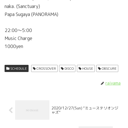
naka. (Sanctuary)
Papa Sugaya (PANORAMA)
22:00～5:00
Music Charge
1000yen
SCHEDULE
CROSSOVER
DISCO
HOUSE
OBSCURE
raiyama
2020/12/27(Sun) “ミューステリオンジ
ャズ”