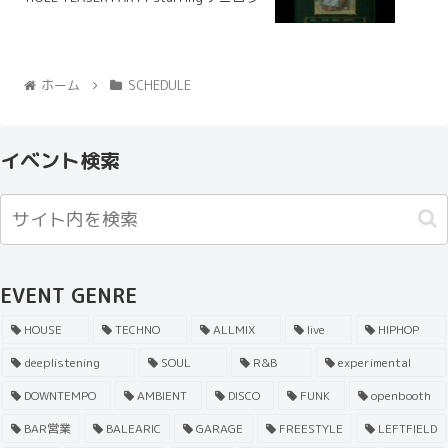
ホーム
SCHEDULE
イベント検索
EVENT GENRE
HOUSE
TECHNO
ALLMIX
live
HIPHOP
deeplistening
SOUL
R&B
experimental
DOWNTEMPO
AMBIENT
DISCO
FUNK
openbooth
BAR営業
BALEARIC
GARAGE
FREESTYLE
LEFTFIELD