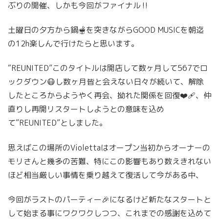
ぶりの開催、しかも今回がファイナル‼️
土曜日の夕方から鍋🫕を突きながらGOOD MUSICを朝迄
の12h楽しんで行けたらと思います。
“REUNITED”このタイトルは開店して数ヶ月して567でロ
ックダウン😷し数ヶ月皆と会えない日々が続いて、解除
したところからようやく再会、拗れた関係を回復❤️‍🩹、仲
直りし再開リスタートしようとの意味を込め
て”REUNITED”としました。
思えばこの場所のViolettaはオープン当初からオーナーの
モリさんと幾多の苦難、特にこの影響もあり数えきれない
ほど相当厳しい事情を乗り越えて復活して今がある中、
今回がラストのパーティー🎉になるけど新たなスタートと
して始まる事にワクワクしつつ、これまでの感謝を込めて