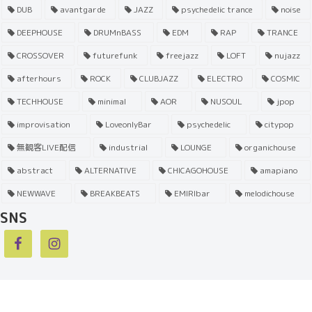
DUB
avantgarde
JAZZ
psychedelic trance
noise
DEEPHOUSE
DRUMnBASS
EDM
RAP
TRANCE
CROSSOVER
futurefunk
freejazz
LOFT
nujazz
afterhours
ROCK
CLUBJAZZ
ELECTRO
COSMIC
TECHHOUSE
minimal
AOR
NUSOUL
jpop
improvisation
LoveonlyBar
psychedelic
citypop
無観客LIVE配信
industrial
LOUNGE
organichouse
abstract
ALTERNATIVE
CHICAGOHOUSE
amapiano
NEWWAVE
BREAKBEATS
EMIRIbar
melodichouse
SNS