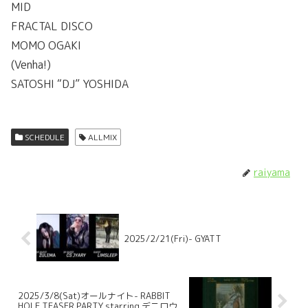
MID
FRACTAL DISCO
MOMO OGAKI
(Venha!)
SATOSHI “DJ” YOSHIDA
SCHEDULE
ALLMIX
raiyama
2025/2/21(Fri)- GYATT
2025/3/8(Sat)オールナイト- RABBIT
HOLE TEASER PARTY starring デニロウ