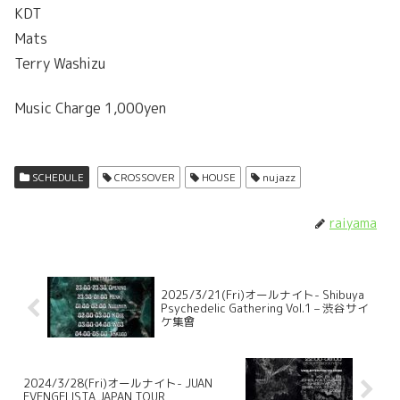
KDT
Mats
Terry Washizu
Music Charge 1,000yen
SCHEDULE
CROSSOVER
HOUSE
nujazz
raiyama
2025/3/21(Fri)オールナイト- Shibuya
Psychedelic Gathering Vol.1 – 渋谷サイ
ケ集會
2024/3/28(Fri)オールナイト- JUAN
EVENGELISTA JAPAN TOUR