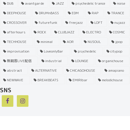
DUB
avantgarde
JAZZ
psychedelic trance
noise
DEEPHOUSE
DRUMnBASS
EDM
RAP
TRANCE
CROSSOVER
futurefunk
freejazz
LOFT
nujazz
afterhours
ROCK
CLUBJAZZ
ELECTRO
COSMIC
TECHHOUSE
minimal
AOR
NUSOUL
jpop
improvisation
LoveonlyBar
psychedelic
citypop
無観客LIVE配信
industrial
LOUNGE
organichouse
abstract
ALTERNATIVE
CHICAGOHOUSE
amapiano
NEWWAVE
BREAKBEATS
EMIRIbar
melodichouse
SNS