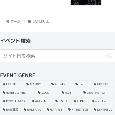
ホーム
SCHEDULE
イベント検索
EVENT GENRE
HOUSE
TECHNO
ALLMIX
live
HIPHOP
deeplistening
SOUL
R&B
experimental
DOWNTEMPO
AMBIENT
DISCO
FUNK
openbooth
BAR営業
BALEARIC
GARAGE
FREESTYLE
LEFTFIELD