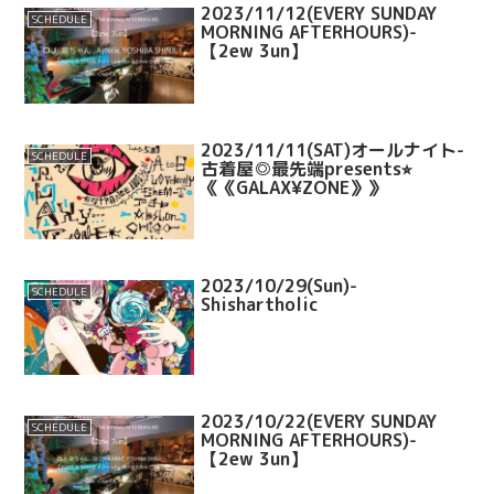
2023/11/12(EVERY SUNDAY
SCHEDULE
MORNING AFTERHOURS)-
【2ew 3un】
2023/11/11(SAT)オールナイト-
SCHEDULE
古着屋◎最先端presents⭐︎
《《GALAX¥ZONE》》
2023/10/29(Sun)-
SCHEDULE
Shishartholic
2023/10/22(EVERY SUNDAY
SCHEDULE
MORNING AFTERHOURS)-
【2ew 3un】