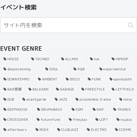
イベント検索
EVENT GENRE
HOUSE
TECHNO
ALLMIX
live
HIPHOP
deeplistening
SOUL
R&B
experimental
DOWNTEMPO
AMBIENT
DISCO
FUNK
openbooth
BAR営業
BALEARIC
GARAGE
FREESTYLE
LEFTFIELD
DUB
avantgarde
JAZZ
psychedelic trance
noise
DEEPHOUSE
DRUMnBASS
EDM
RAP
TRANCE
CROSSOVER
futurefunk
freejazz
LOFT
nujazz
afterhours
ROCK
CLUBJAZZ
ELECTRO
COSMIC