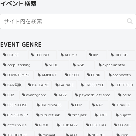
イベント検索
EVENT GENRE
HOUSE
TECHNO
ALLMIX
live
HIPHOP
deeplistening
SOUL
R&B
experimental
DOWNTEMPO
AMBIENT
DISCO
FUNK
openbooth
BAR営業
BALEARIC
GARAGE
FREESTYLE
LEFTFIELD
DUB
avantgarde
JAZZ
psychedelic trance
noise
DEEPHOUSE
DRUMnBASS
EDM
RAP
TRANCE
CROSSOVER
futurefunk
freejazz
LOFT
nujazz
afterhours
ROCK
CLUBJAZZ
ELECTRO
COSMIC
TECHHOUSE
minimal
AOR
NUSOUL
jpop