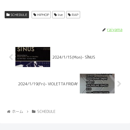
SCHEDULE
HIPHOP
live
RAP
raiyama
2024/1/15(Mon)- SÎNUS
2024/1/19(Fri)- VIOLETTA FRIDAY
ホーム
SCHEDULE