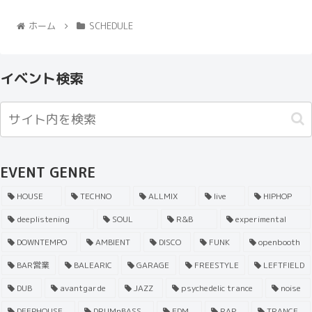
ホーム
SCHEDULE
イベント検索
EVENT GENRE
HOUSE
TECHNO
ALLMIX
live
HIPHOP
deeplistening
SOUL
R&B
experimental
DOWNTEMPO
AMBIENT
DISCO
FUNK
openbooth
BAR営業
BALEARIC
GARAGE
FREESTYLE
LEFTFIELD
DUB
avantgarde
JAZZ
psychedelic trance
noise
DEEPHOUSE
DRUMnBASS
EDM
RAP
TRANCE