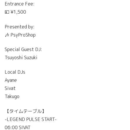
Entrance Fee:
💴 ¥1,500
Presented by:
🎶 PsyProShop
Special Guest DJ:
Tsuyoshi Suzuki
Local DJs
Ayane
Sivat
Takugo
【タイムテーブル】
-LEGEND PULSE START-
06:00 SIVAT