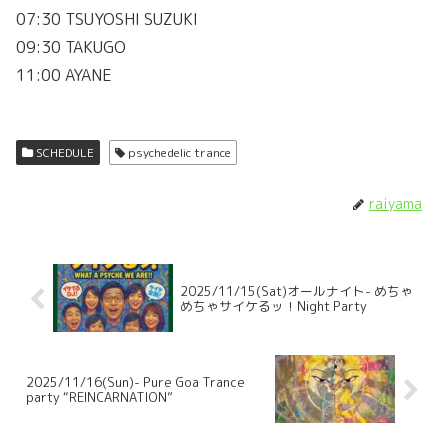
07:30 TSUYOSHI SUZUKI
09:30 TAKUGO
11:00 AYANE
SCHEDULE
psychedelic trance
raiyama
2025/11/15(Sat)オールナイト- めちゃ
めちゃサイケるッ！Night Party
2025/11/16(Sun)- Pure Goa Trance
party “REINCARNATION”