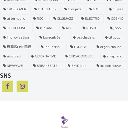
CROSSOVER
futurefunk
freejazz
LOFT
nujazz
afterhours
ROCK
CLUBJAZZ
ELECTRO
COSMIC
TECHHOUSE
minimal
AOR
NUSOUL
jpop
improvisation
LoveonlyBar
psychedelic
citypop
無観客LIVE配信
industrial
LOUNGE
organichouse
abstract
ALTERNATIVE
CHICAGOHOUSE
amapiano
NEWWAVE
BREAKBEATS
EMIRIbar
melodichouse
SNS