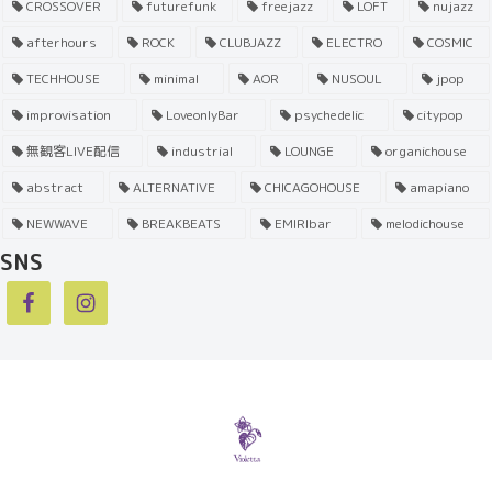
CROSSOVER
futurefunk
freejazz
LOFT
nujazz
afterhours
ROCK
CLUBJAZZ
ELECTRO
COSMIC
TECHHOUSE
minimal
AOR
NUSOUL
jpop
improvisation
LoveonlyBar
psychedelic
citypop
無観客LIVE配信
industrial
LOUNGE
organichouse
abstract
ALTERNATIVE
CHICAGOHOUSE
amapiano
NEWWAVE
BREAKBEATS
EMIRIbar
melodichouse
SNS