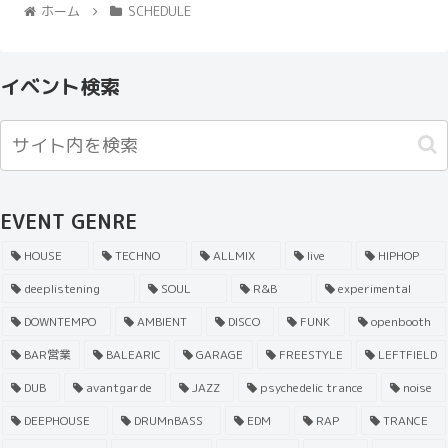
ホーム
SCHEDULE
イベント検索
EVENT GENRE
HOUSE
TECHNO
ALLMIX
live
HIPHOP
deeplistening
SOUL
R&B
experimental
DOWNTEMPO
AMBIENT
DISCO
FUNK
openbooth
BAR営業
BALEARIC
GARAGE
FREESTYLE
LEFTFIELD
DUB
avantgarde
JAZZ
psychedelic trance
noise
DEEPHOUSE
DRUMnBASS
EDM
RAP
TRANCE