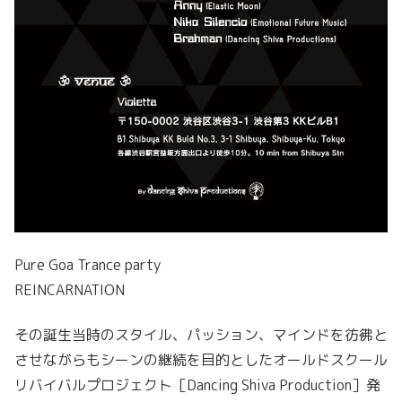
Pure Goa Trance party
REINCARNATION
その誕生当時のスタイル、パッション、マインドを彷彿と
させながらもシーンの継続を目的としたオールドスクール
リバイバルプロジェクト［Dancing Shiva Production］発