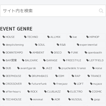
EVENT GENRE
HOUSE
TECHNO
ALLMIX
live
HIPHOP
deeplistening
SOUL
R&B
experimental
DOWNTEMPO
AMBIENT
DISCO
FUNK
openbooth
BAR営業
BALEARIC
GARAGE
FREESTYLE
LEFTFIELD
DUB
avantgarde
JAZZ
psychedelic trance
noise
DEEPHOUSE
DRUMnBASS
EDM
RAP
TRANCE
CROSSOVER
futurefunk
freejazz
LOFT
nujazz
afterhours
ROCK
CLUBJAZZ
ELECTRO
COSMIC
TECHHOUSE
minimal
AOR
NUSOUL
jpop