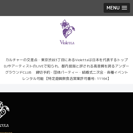
MENU
カルチャーの交差点・東京渋谷3丁目にあるViolettaは日本を代表するトップ
DJやアーティストのLIVEで知られ、都内屈指と評される高音質を誇るアンダー
グラウンドCLUB 貸切予約・団体パーティー・結婚式二次会・各種イベント
レンタル可能 【特定遊興飲食店営業許可番号: 11164】