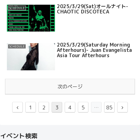
2025/3/29(Sat)オールナイト-
SCHEDULE
CHAOTIC DISCOTECA
2025/3/29(Saturday Morning
SCHEDULE
Afterhours)- Juan Evangelista
Asia Tour Afterhours
次のページ
1
2
3
4
5
…
85
イベント検索