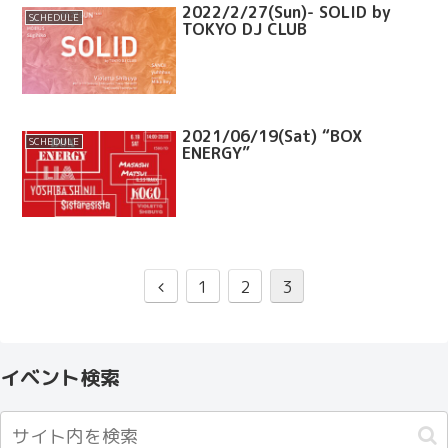
2022/2/27(Sun)- SOLID by
SCHEDULE
TOKYO DJ CLUB
2021/06/19(Sat) “BOX
SCHEDULE
ENERGY”
1
2
3
イベント検索