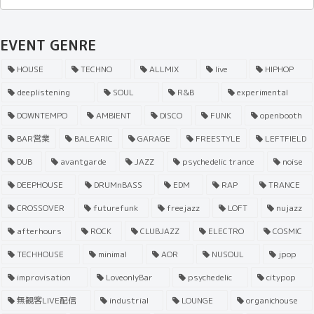
EVENT GENRE
HOUSE
TECHNO
ALLMIX
live
HIPHOP
deeplistening
SOUL
R&B
experimental
DOWNTEMPO
AMBIENT
DISCO
FUNK
openbooth
BAR営業
BALEARIC
GARAGE
FREESTYLE
LEFTFIELD
DUB
avantgarde
JAZZ
psychedelic trance
noise
DEEPHOUSE
DRUMnBASS
EDM
RAP
TRANCE
CROSSOVER
futurefunk
freejazz
LOFT
nujazz
afterhours
ROCK
CLUBJAZZ
ELECTRO
COSMIC
TECHHOUSE
minimal
AOR
NUSOUL
jpop
improvisation
LoveonlyBar
psychedelic
citypop
無観客LIVE配信
industrial
LOUNGE
organichouse