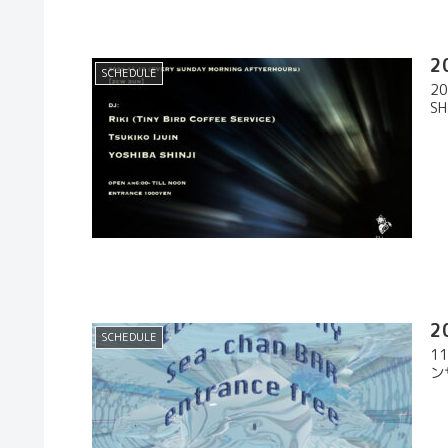
2
SCHEDULE
20
SHI
2
SCHEDULE
1
ン