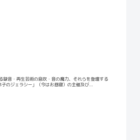
る録音・再生芸術の息吹・音の魔力、それらを登壇する
赤子のジェラシー」（今はお昼寝）の主催及び...