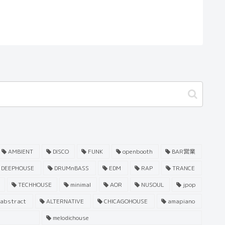
AMBIENT
DISCO
FUNK
openbooth
BAR営業
DEEPHOUSE
DRUMnBASS
EDM
RAP
TRANCE
TECHHOUSE
minimal
AOR
NUSOUL
jpop
abstract
ALTERNATIVE
CHICAGOHOUSE
amapiano
melodichouse