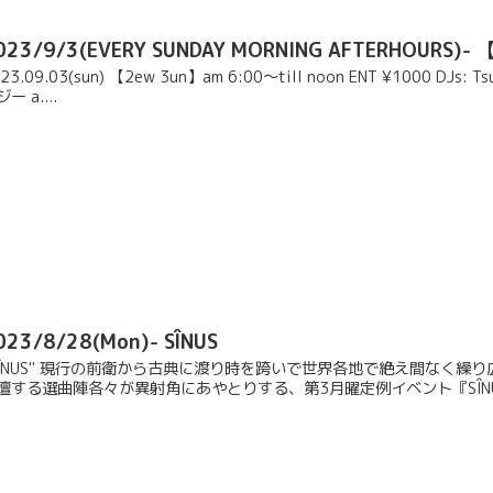
023/9/3(EVERY SUNDAY MORNING AFTERHOURS)- 
23.09.03(sun) 【2ew 3un】am 6:00〜till noon ENT ¥1000 DJs: T
ー a....
023/8/28(Mon)- SÎNUS
SÎNUS" 現行の前衛から古典に渡り時を跨いで世界各地で絶え間なく
壇する選曲陣各々が異射角にあやとりする、第3月曜定例イベント『SÎNUS