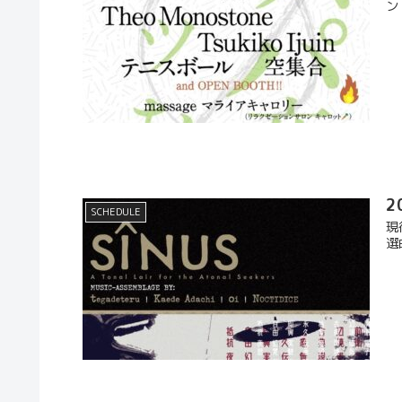
ン
2
SCHEDULE
現
選