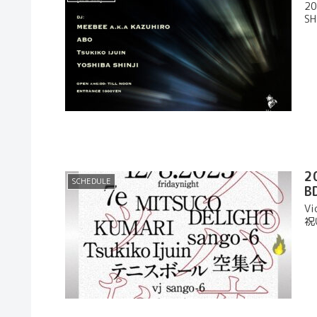
20
SH
2
SCHEDULE
B
V
祝