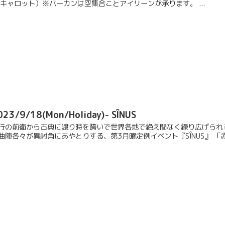
 キャロット）※バーカンは空集合ことアイリーンが承ります。 ...
023/9/18(Mon/Holiday)- SÎNUS
行の前衛から古典に渡り時を跨いで世界各地で絶え間なく繰り広げられ
曲陣各々が異射角にあやとりする、第3月曜定例イベント『SÎNUS』 「