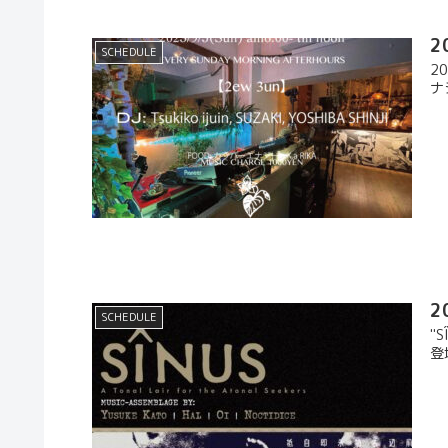
2
SCHEDULE
20
ナジ
2
SCHEDULE
"
登