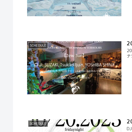
2
SCHEDULE
20
ナ
2
SCHEDULE
D