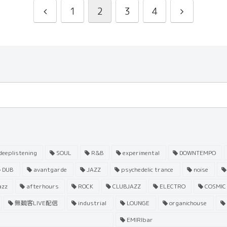
1
2
3
4
eeplistening
SOUL
R&B
experimental
DOWNTEMPO
DUB
avantgarde
JAZZ
psychedelic trance
noise
azz
afterhours
ROCK
CLUBJAZZ
ELECTRO
COSMIC
無観客LIVE配信
industrial
LOUNGE
organichouse
EMIRIbar