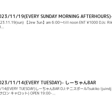
023/11/19(EVERY SUNDAY MORNING AFTERHOURS
23.11.19(sun) 【2ew 3un】am 6:00〜till noon ENT ¥1000 DJs: Riki (
...
023/11/14(EVERY TUESDAY)- しーちゃんBAR
1/14(EVERY TUESDAY)しーちゃんBAR DJ:テニスボールTsukiko Ijui
サロン キャロット) OPEN 19:00-...