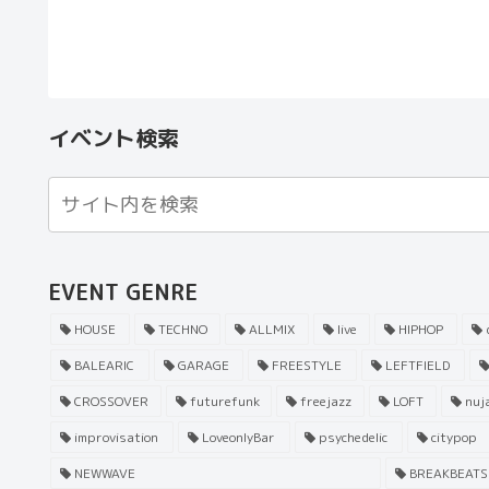
イベント検索
EVENT GENRE
HOUSE
TECHNO
ALLMIX
live
HIPHOP
d
BALEARIC
GARAGE
FREESTYLE
LEFTFIELD
CROSSOVER
futurefunk
freejazz
LOFT
nuj
improvisation
LoveonlyBar
psychedelic
citypop
NEWWAVE
BREAKBEATS