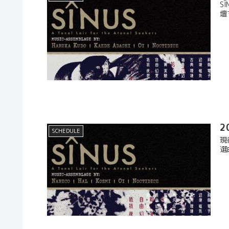
S
壇
2
SCHEDULE
現
選