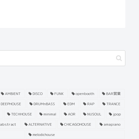
AMBIENT
DISCO
FUNK
openbooth
BAR営業
DEEPHOUSE
DRUMnBASS
EDM
RAP
TRANCE
TECHHOUSE
minimal
AOR
NUSOUL
jpop
abstract
ALTERNATIVE
CHICAGOHOUSE
amapiano
melodichouse