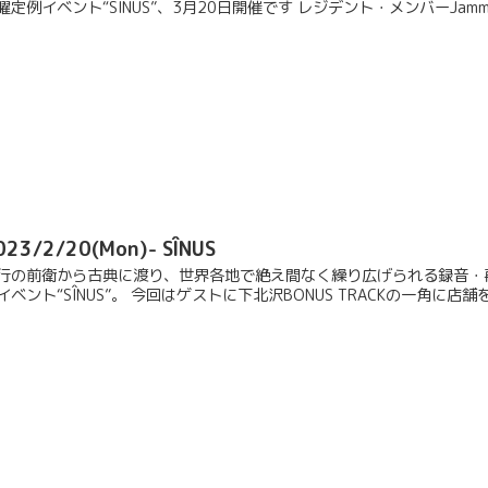
曜定例イベント“SÎNUS”、3月20日開催です レジデント・メンバーJammi
023/2/20(Mon)- SÎNUS
行の前衛から古典に渡り、世界各地で絶え間なく繰り広げられる録音・
イベント“SÎNUS”。 今回はゲストに下北沢BONUS TRACKの一角に店舗を構