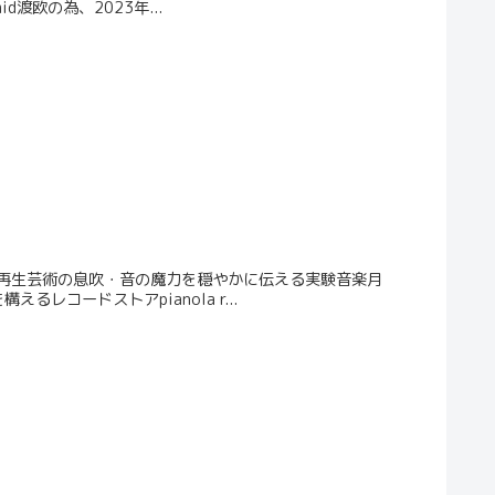
d渡欧の為、2023年...
再生芸術の息吹・音の魔力を穏やかに伝える実験音楽月
えるレコードストアpianola r...