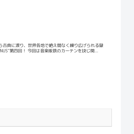
から古典に渡り、世界各地で絶え間なく繰り広げられる録
US"第四回！ 今回は音楽版鉄のカーテンを抉じ開...