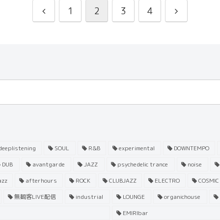
1
2
3
4
eeplistening
SOUL
R&B
experimental
DOWNTEMPO
DUB
avantgarde
JAZZ
psychedelic trance
noise
azz
afterhours
ROCK
CLUBJAZZ
ELECTRO
COSMIC
無観客LIVE配信
industrial
LOUNGE
organichouse
EMIRIbar