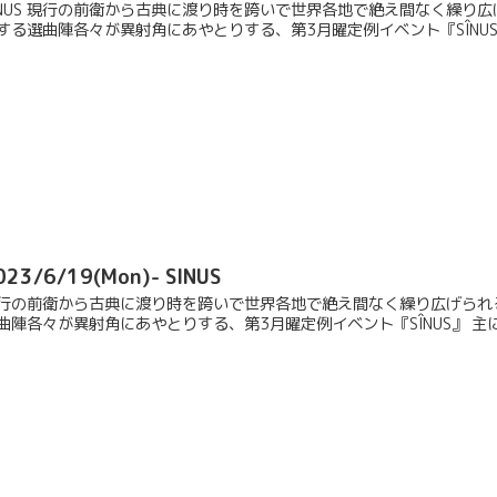
ÎNUS 現行の前衛から古典に渡り時を跨いで世界各地で絶え間なく繰
する選曲陣各々が異射角にあやとりする、第3月曜定例イベント『SÎNUS』 
023/6/19(Mon)- SINUS
行の前衛から古典に渡り時を跨いで世界各地で絶え間なく繰り広げられ
曲陣各々が異射角にあやとりする、第3月曜定例イベント『SÎNUS』 主