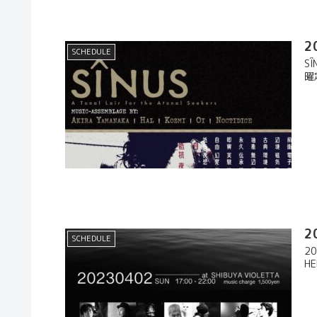
2
SCHEDULE
S
曜
2
SCHEDULE
20
HE